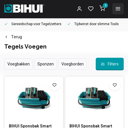
0
Gereedschap voor
Tegelzetters
Tijdwinst door
slimme Tools
Terug
Tegels Voegen
Voegbakken
Sponzen
Voegborden
Afkitten
Filters
Voegen
BIHUI Sponsbak Smart
BIHUI Sponsbak Smart