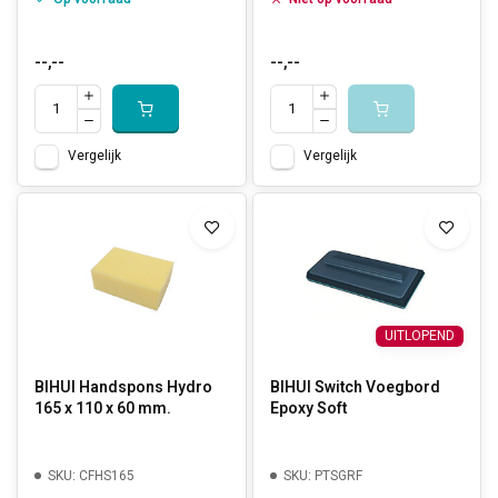
--,--
--,--
Vergelijk
Vergelijk
UITLOPEND
BIHUI Handspons Hydro
BIHUI Switch Voegbord
165 x 110 x 60 mm.
Epoxy Soft
SKU: CFHS165
SKU: PTSGRF