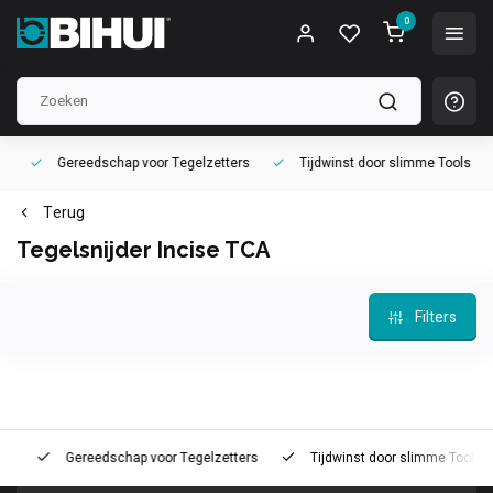
0
Gereedschap voor
Tegelzetters
Tijdwinst door
slimme Tools
Terug
Tegelsnijder Incise TCA
Filters
t
Gereedschap voor
Tegelzetters
Tijdwinst door
slimme Tools