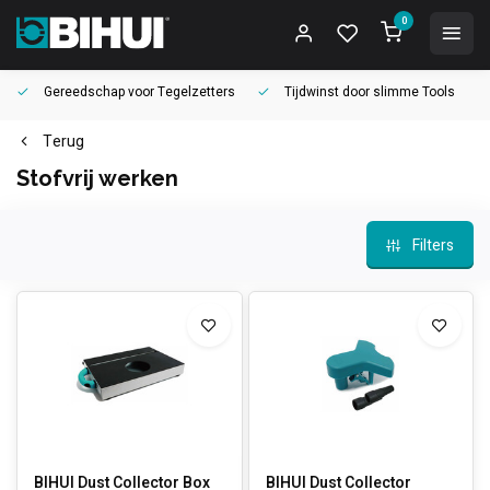
0
Gereedschap voor
Tegelzetters
Tijdwinst door
slimme Tools
Terug
Stofvrij werken
Filters
BIHUI Dust Collector Box
BIHUI Dust Collector