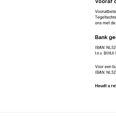
Vooraf 
Vooruitbeta
Tegeltechni
ons met de 
Bank ge
IBAN: NL52
t.n.v. BIHUI
Voor een bu
IBAN: NL52
Houdt u re