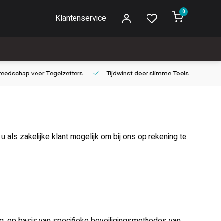
0
Klantenservice
edschap voor
Tegelzetters
Tijdwinst door
slimme Tools
Gara
u als zakelijke klant mogelijk om bij ons op rekening te
ng, op basis van specifieke beveiligingsmethodes van