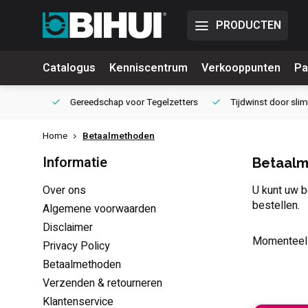
PRODUCTEN
Catalogus
Kenniscentrum
Verkooppunten
Pa
waliteit
Gereedschap voor
Tegelzetters
Tijdwinst door
slimm
Home
Betaalmethoden
Informatie
Betaal
Over ons
U kunt uw b
bestellen.
Algemene voorwaarden
Disclaimer
Momenteel 
Privacy Policy
Betaalmethoden
Verzenden & retourneren
Klantenservice