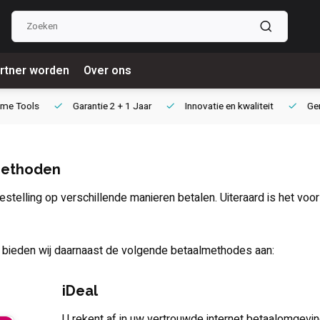
rtner worden
Over ons
e Tools
Garantie
2 + 1 Jaar
Innovatie
en kwaliteit
Gere
methoden
estelling op verschillende manieren betalen. Uiteraard is het voor 
bieden wij daarnaast de volgende betaalmethodes aan:
iDeal
U rekent af in uw vertrouwde internet betaalomgevi