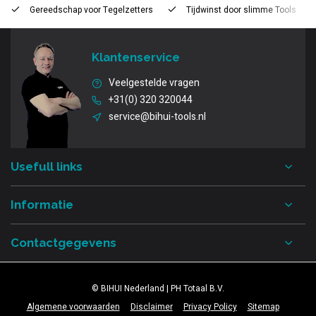
Gereedschap voor
Tegelzetters
Tijdwinst door
slimme Tools
Klantenservice
Veelgestelde vragen
+31(0) 320 320044
service@bihui-tools.nl
Usefull links
Informatie
Contactgegevens
© BIHUI Nederland | PH Totaal B.V.
Algemene voorwaarden
Disclaimer
Privacy Policy
Sitemap