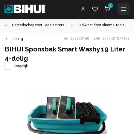
0
Gereedschap voor
Tegelzetters
Tijdwinst door
slimme Tools
Terug
Art: 202300160
EAN: 6970431877998
BIHUI Sponsbak Smart Washy 19 Liter
4-delig
Vergelijk