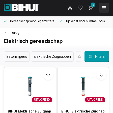
0
Gereedschap voor
Tegelzetters
Tijdwinst door
slimme Tools
Terug
Elektrisch gereedschap
Betonslijpers
Elektrische Zuignappen
Zaagmachines en Haak
Filters
UITLOPEND
UITLOPEND
BIHUI Elektrische Zuignap
BIHUI Elektrische Zuignap