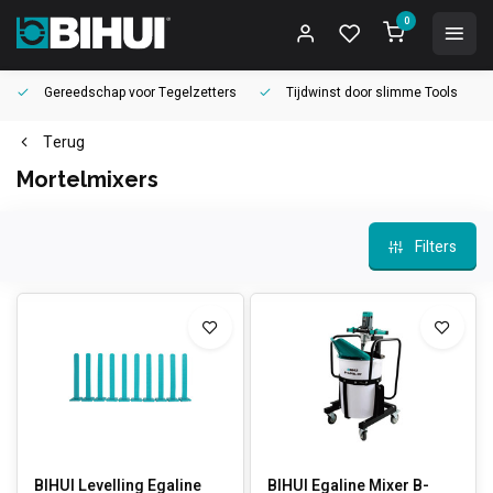
0
Gereedschap voor
Tegelzetters
Tijdwinst door
slimme Tools
Terug
Mortelmixers
Filters
BIHUI Levelling Egaline
BIHUI Egaline Mixer B-