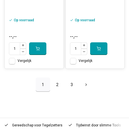
Op voorraad
Op voorraad
--,--
--,--
Vergelijk
Vergelijk
1
2
3
Gereedschap voor
Tegelzetters
Tijdwinst door
slimme Tools