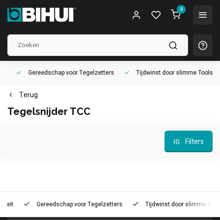
0
Gereedschap voor
Tegelzetters
Tijdwinst door
slimme Tools
Terug
Tegelsnijder TCC
Filters
t
Gereedschap voor
Tegelzetters
Tijdwinst door
slimme Tools