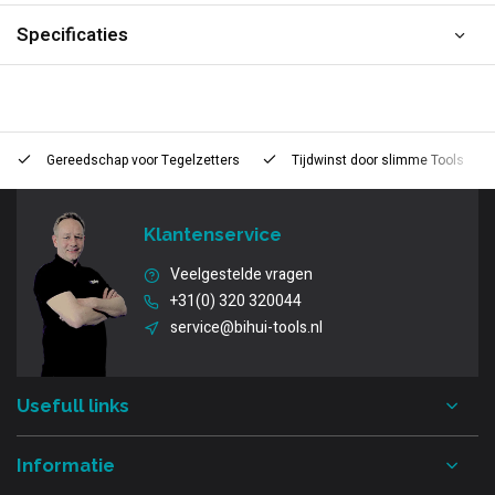
Specificaties
Gereedschap voor
Tegelzetters
Tijdwinst door
slimme Tools
Klantenservice
Veelgestelde vragen
+31(0) 320 320044
service@bihui-tools.nl
Usefull links
Informatie