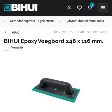
0
Gereedschap voor
Tegelzetters
Tijdwinst door
slimme Tools
Terug
Art: 202300153
EAN: 6970431876298
BIHUI Epoxy Voegbord 248 x 116 mm.
Vergelijk