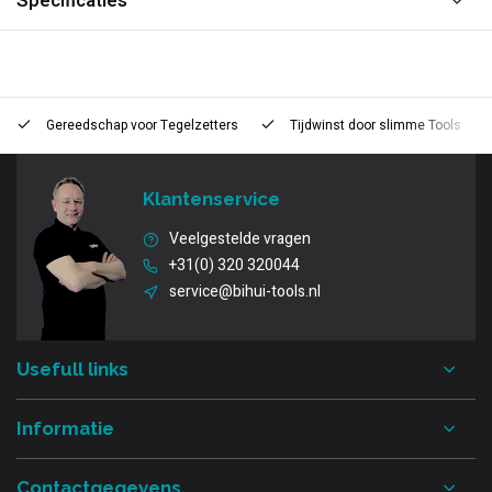
Specificaties
Gereedschap voor
Tegelzetters
Tijdwinst door
slimme Tools
Klantenservice
Veelgestelde vragen
+31(0) 320 320044
service@bihui-tools.nl
Usefull links
Informatie
Contactgegevens