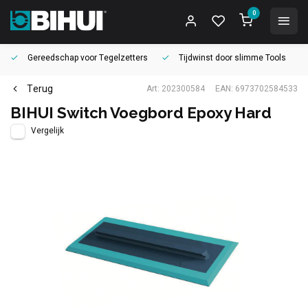
0
Gereedschap voor
Tegelzetters
Tijdwinst door
slimme Tools
Terug
Art: 202300584
EAN: 6973702584533
BIHUI Switch Voegbord Epoxy Hard
Vergelijk