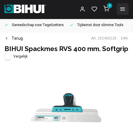
0
Gereedschap voor
Tegelzetters
Tijdwinst door
slimme Tools
Terug
Art: 202400228
EAN:
BIHUI Spackmes RVS 400 mm. Softgrip
Vergelijk