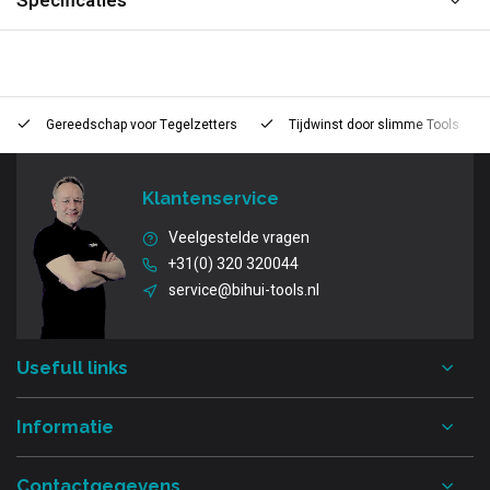
Specificaties
Gereedschap voor
Tegelzetters
Tijdwinst door
slimme Tools
Klantenservice
Veelgestelde vragen
+31(0) 320 320044
service@bihui-tools.nl
Usefull links
Informatie
Contactgegevens