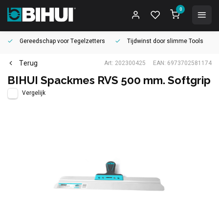
0
Gereedschap voor
Tegelzetters
Tijdwinst door
slimme Tools
Terug
Art: 202300425
EAN: 6973702581174
BIHUI Spackmes RVS 500 mm. Softgrip
Vergelijk