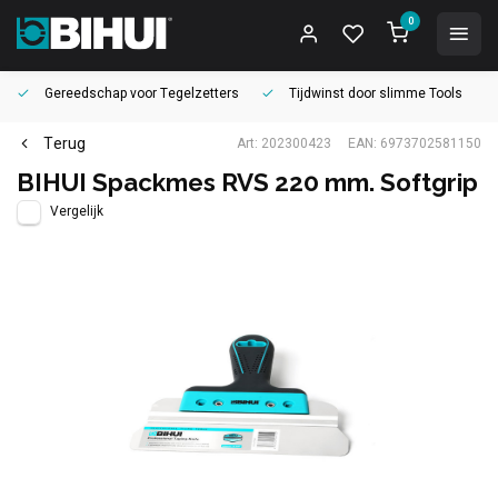
0
Gereedschap voor
Tegelzetters
Tijdwinst door
slimme Tools
Terug
Art: 202300423
EAN: 6973702581150
BIHUI Spackmes RVS 220 mm. Softgrip
Vergelijk