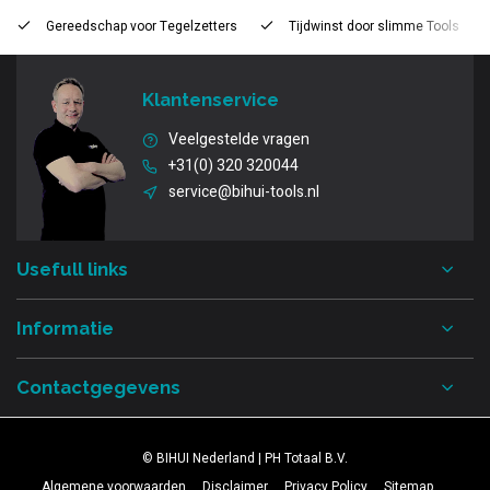
Gereedschap voor
Tegelzetters
Tijdwinst door
slimme Tools
Klantenservice
Veelgestelde vragen
+31(0) 320 320044
service@bihui-tools.nl
Usefull links
Informatie
Contactgegevens
© BIHUI Nederland | PH Totaal B.V.
Algemene voorwaarden
Disclaimer
Privacy Policy
Sitemap