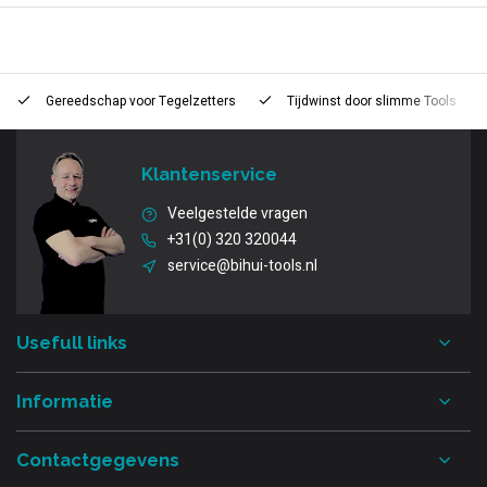
Gereedschap voor
Tegelzetters
Tijdwinst door
slimme Tools
Klantenservice
Veelgestelde vragen
+31(0) 320 320044
service@bihui-tools.nl
Usefull links
Informatie
Contactgegevens