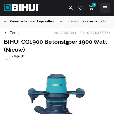
0
Gereedschap voor
Tegelzetters
Tijdwinst door
slimme Tools
Terug
Art: 202300164
EAN: 6970431877868
BIHUI CG1900 Betonslijper 1900 Watt
(Nieuw)
Vergelijk