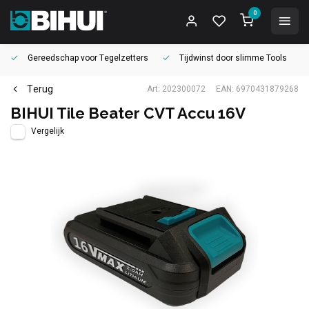
0
Gereedschap voor
Tegelzetters
Tijdwinst door
slimme Tools
Terug
Art: 202300072
EAN: 6970431879268
BIHUI Tile Beater CVT Accu 16V
Vergelijk