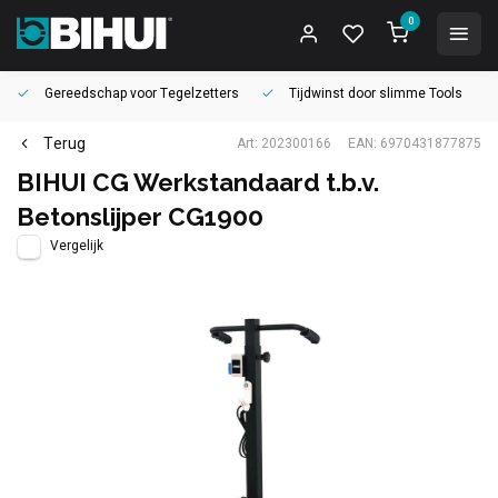
0
Gereedschap voor
Tegelzetters
Tijdwinst door
slimme Tools
Terug
Art: 202300166
EAN: 6970431877875
BIHUI CG Werkstandaard t.b.v.
Betonslijper CG1900
Vergelijk