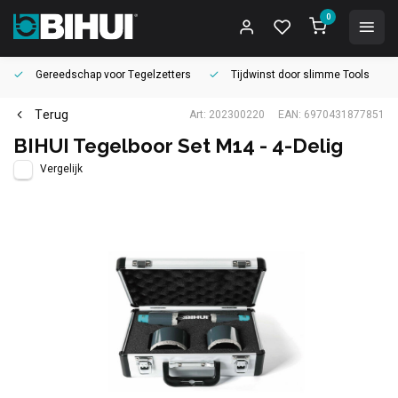
0
Gereedschap voor
Tegelzetters
Tijdwinst door
slimme Tools
Terug
Art: 202300220
EAN: 6970431877851
BIHUI Tegelboor Set M14 - 4-Delig
Vergelijk