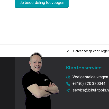
Je beoordeling toevoegen
ntie
2 + 1 Jaar
Innovatie
en kwaliteit
Gereedschap voor
Tegel
Klantenservice
Veelgestelde vragen
+31(0) 320 320044
service@bihui-tools.n