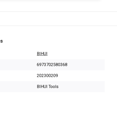
es
BIHUI
6973702580368
202300209
BIHUI Tools