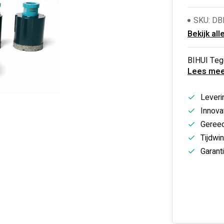
SKU: D
Bekijk all
BIHUI Teg
Lees mee
Leveri
Innovat
Gereed
Tijdwi
Garant