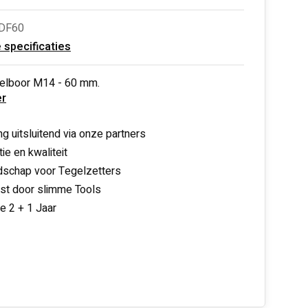
BDF60
e specificaties
elboor M14 - 60 mm.
r
ng uitsluitend via onze partners
ie en kwaliteit
schap voor Tegelzetters
nst door slimme Tools
ie 2 + 1 Jaar