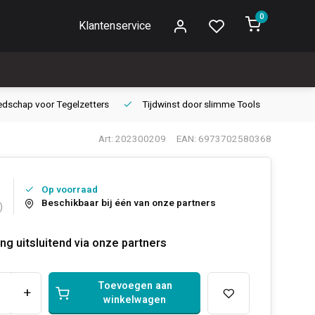
0
Klantenservice
edschap voor
Tegelzetters
Tijdwinst door
slimme Tools
Gara
Art: 202300209
EAN: 6973702580368
Op voorraad
Beschikbaar bij één van onze partners
)
ng uitsluitend via onze partners
Toevoegen aan
+
winkelwagen