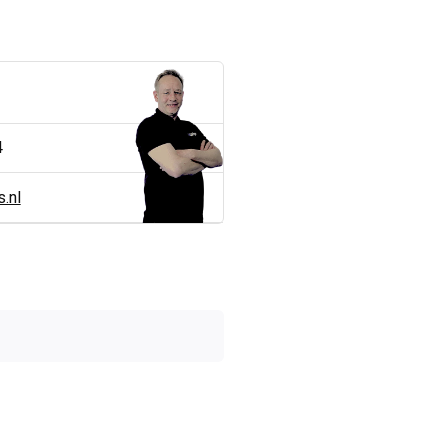
4
.nl