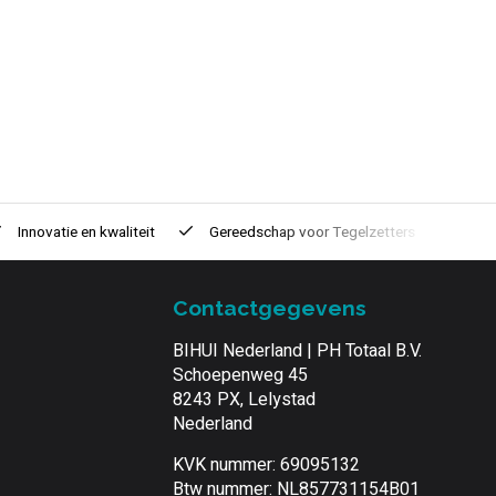
Innovatie
en kwaliteit
Gereedschap voor
Tegelzetters
Tijd
Contactgegevens
BIHUI Nederland | PH Totaal B.V.
Schoepenweg 45
8243 PX, Lelystad
Nederland
KVK nummer: 69095132
Btw nummer: NL857731154B01