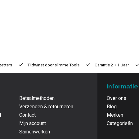
zetters
Tijdwinst door
slimme Tools
Garantie
2 + 1 Jaar
Informatie
Betaalmethoden
Over ons
Verzenden & retourneren
Blog
l
Contact
Merken
Mijn account
Categorieën
Samenwerken