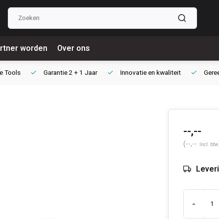
rtner worden
Over ons
e Tools
Garantie
2 + 1 Jaar
Innovatie
en kwaliteit
Gere
--,--
(--,--
Incl. btw
Leveri
-