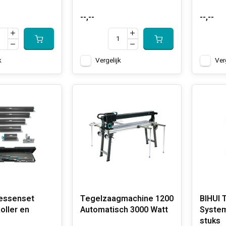
--,--
--,--
k
Vergelijk
Ver
essenset
Tegelzaagmachine 1200
BIHUI T
Roller en
Automatisch 3000 Watt
System
stuks