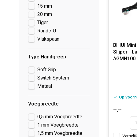
15 mm
20 mm
Tiger
Rond / U
Vlakspaan
BIHUI Min
Slijper - L
Type Handgreep
AGMN100
Soft Grip
Switch System
Metaal
Op voorr
Voegbreedte
--,--
0,5 mm Voegbreedte
1 mm Voegbreedte
1,5 mm Voegbreedte
Vergelij