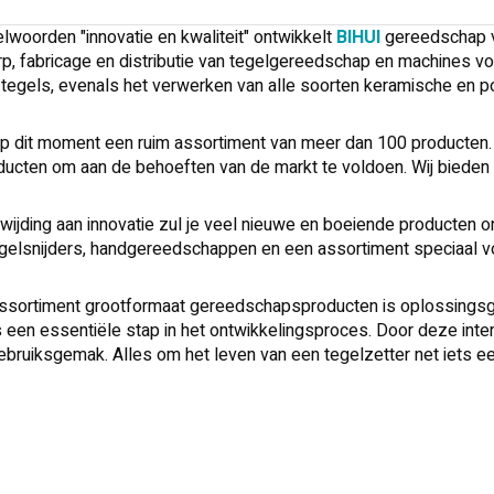
lwoorden "innovatie en kwaliteit" ontwikkelt
BIHUI
gereedschap v
p, fabricage en distributie van tegelgereedschap en machines voor
tegels, evenals het verwerken van alle soorten keramische en po
p dit moment een ruim assortiment van meer dan 100 producten. 
ucten om aan de behoeften van de markt te voldoen. Wij bieden
ijding aan innovatie zul je veel nieuwe en boeiende producten 
gelsnijders, handgereedschappen en een assortiment speciaal v
ssortiment grootformaat gereedschapsproducten is oplossingsger
een essentiële stap in het ontwikkelingsproces. Door deze interact
gebruiksgemak. Alles om het leven van een tegelzetter net iets e