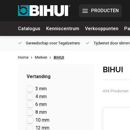
PRODUCTEN
Catalogus
Kenniscentrum
Verkooppunten
Pa
waliteit
Gereedschap voor
Tegelzetters
Tijdwinst door
slimm
Home
Merken
BIHUI
BIHUI
Vertanding
3 mm
436 Producten
4 mm
6 mm
8 mm
10 mm
12 mm