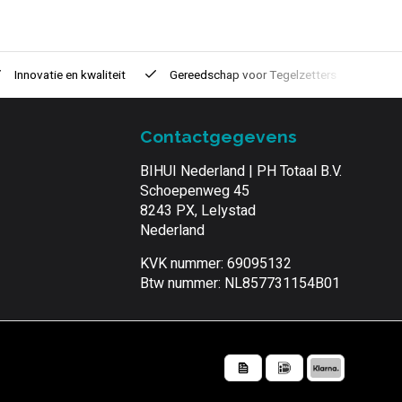
Innovatie
en kwaliteit
Gereedschap voor
Tegelzetters
Tijd
Contactgegevens
BIHUI Nederland | PH Totaal B.V.
Schoepenweg 45
8243 PX, Lelystad
Nederland
KVK nummer: 69095132
Btw nummer: NL857731154B01