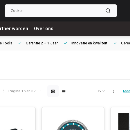
rtner worden
Over ons
e Tools
Garantie
2 + 1 Jaar
Innovatie
en kwaliteit
Gere
Pagina 1 van 37
Mee