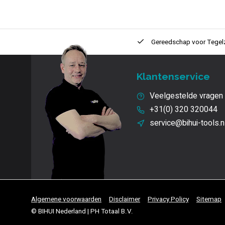
ntie
2 + 1 Jaar
Innovatie
en kwaliteit
Gereedschap voor
Tegel
Klantenservice
Veelgestelde vragen
+31(0) 320 320044
service@bihui-tools.n
Algemene voorwaarden
Disclaimer
Privacy Policy
Sitemap
© BIHUI Nederland | PH Totaal B.V.