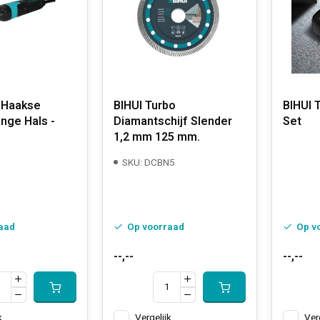
i Haakse
BIHUI Turbo
BIHUI 
ange Hals -
Diamantschijf Slender
Set
1,2 mm 125 mm.
SKU: DCBN5
aad
Op voorraad
Op v
--,--
--,--
k
Vergelijk
Ver