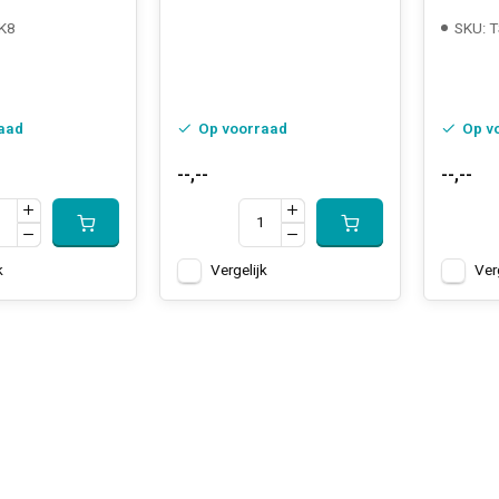
K8
SKU: 
aad
Op voorraad
Op v
--,--
--,--
k
Vergelijk
Ver