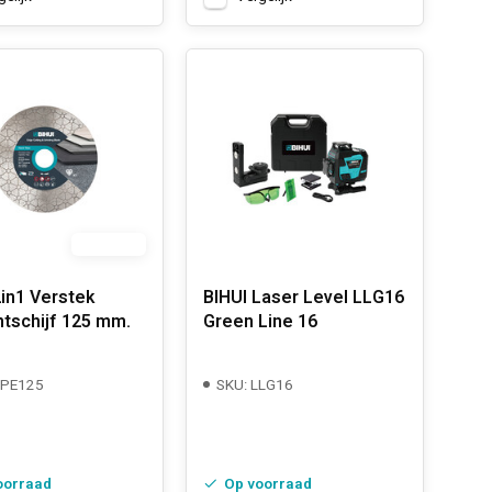
OP = OP
2in1 Verstek
BIHUI Laser Level LLG16
tschijf 125 mm.
Green Line 16
DPE125
SKU: LLG16
oorraad
Op voorraad