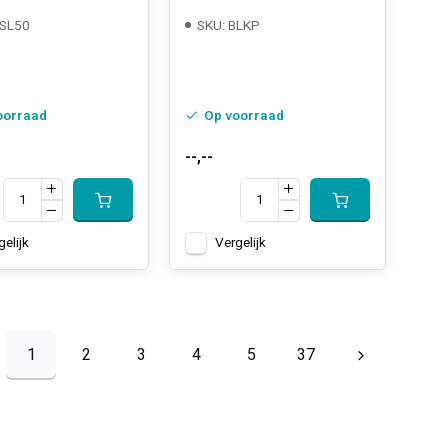
TSL50
SKU: BLKP
oorraad
Op voorraad
--,--
gelijk
Vergelijk
1
2
3
4
5
37