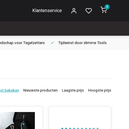
0
Klantenservice
edschap voor
Tegelzetters
Tijdwinst door
slimme Tools
Gara
st bekeken
Nieuwste producten
Laagste prijs
Hoogste prijs