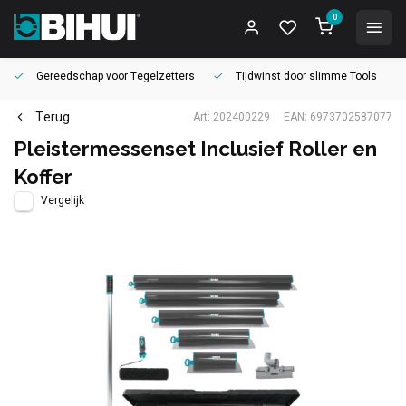
0
Gereedschap voor
Tegelzetters
Tijdwinst door
slimme Tools
Terug
Art: 202400229
EAN: 6973702587077
Pleistermessenset Inclusief Roller en
Koffer
Vergelijk