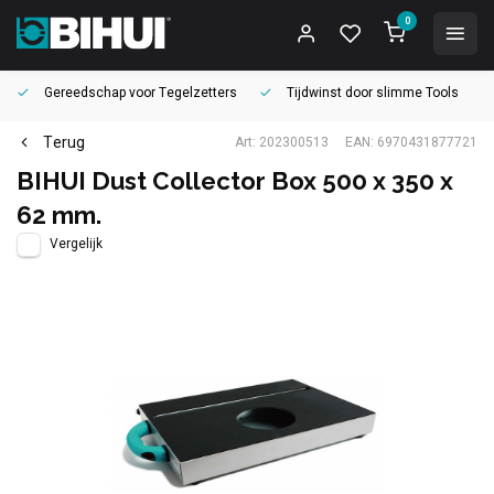
0
Gereedschap voor
Tegelzetters
Tijdwinst door
slimme Tools
Terug
Art: 202300513
EAN: 6970431877721
BIHUI Dust Collector Box 500 x 350 x
62 mm.
Vergelijk