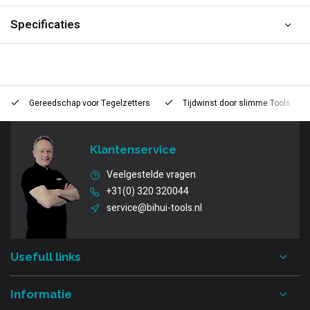
Specificaties
Gereedschap voor
Tegelzetters
Tijdwinst door
slimme Tools
Klantenservice
Veelgestelde vragen
+31(0) 320 320044
service@bihui-tools.nl
Usefull links
Informatie