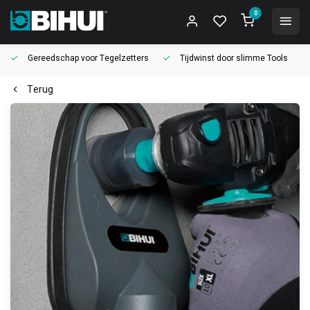
0
Gereedschap voor
Tegelzetters
Tijdwinst door
slimme Tools
Terug