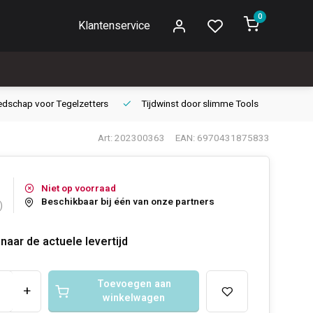
0
Klantenservice
edschap voor
Tegelzetters
Tijdwinst door
slimme Tools
Gara
Art: 202300363
EAN: 6970431875833
Niet op voorraad
Beschikbaar bij één van onze partners
)
naar de actuele levertijd
Toevoegen aan
+
winkelwagen