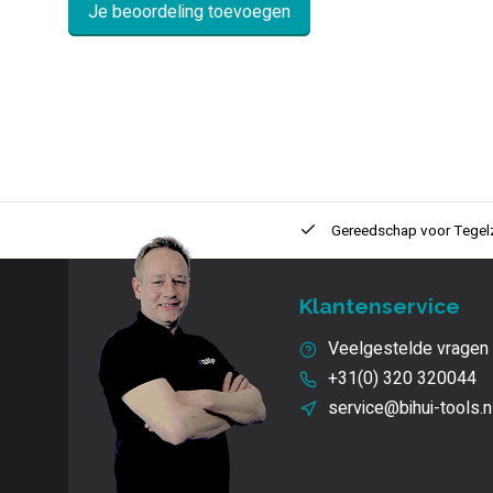
Je beoordeling toevoegen
ntie
2 + 1 Jaar
Innovatie
en kwaliteit
Gereedschap voor
Tegel
Klantenservice
Veelgestelde vragen
+31(0) 320 320044
service@bihui-tools.n