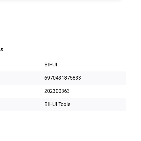
es
BIHUI
6970431875833
202300363
BIHUI Tools