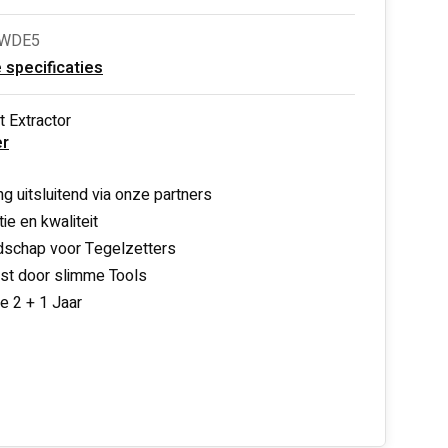
CWDE5
e specificaties
 Extractor
r
ng uitsluitend via onze partners
ie en kwaliteit
schap voor Tegelzetters
nst door slimme Tools
ie 2 + 1 Jaar