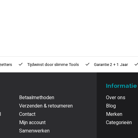
zetters
Tijdwinst door
slimme Tools
Garantie
2 + 1 Jaar
Informatie
Betaalmethoden
Over ons
Verzenden & retourneren
Blog
l
Contact
Merken
Mijn account
Categorieën
Samenwerken