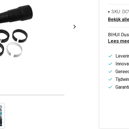
SKU: D
Bekijk all
BIHUI Dust
Lees mee
Leveri
Innovat
Gereed
Tijdwi
Garant