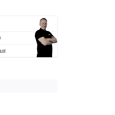
4
.nl