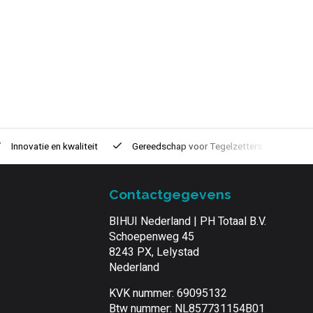
Innovatie
en kwaliteit
Gereedschap voor
Tegelzetters
Tijd
Contactgegevens
BIHUI Nederland | PH Totaal B.V.
Schoepenweg 45
8243 PX, Lelystad
Nederland
KVK nummer: 69095132
Btw nummer: NL857731154B01