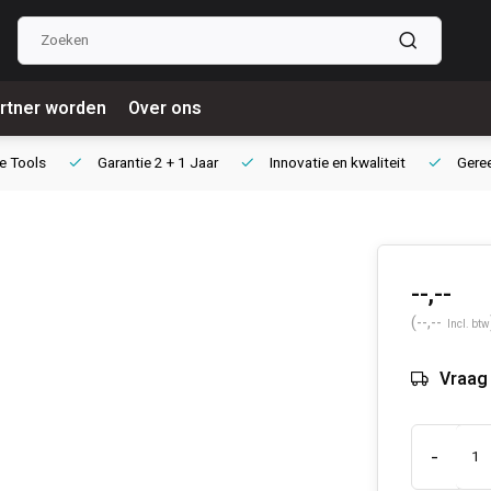
rtner worden
Over ons
e Tools
Garantie
2 + 1 Jaar
Innovatie
en kwaliteit
Gere
--,--
(--,--
Incl. btw
Vraag 
-