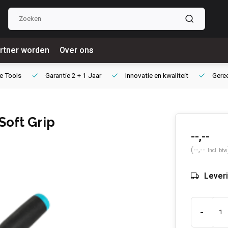
rtner worden
Over ons
e Tools
Garantie
2 + 1 Jaar
Innovatie
en kwaliteit
Gere
Soft Grip
--,--
(--,--
Incl. btw
Leveri
-