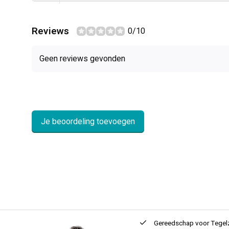
Reviews
0/10
Geen reviews gevonden
Je beoordeling toevoegen
ntie
2 + 1 Jaar
Innovatie
en kwaliteit
Gereedschap voor
Tegel