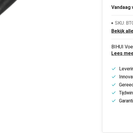
Vandaag 
SKU: BT
Bekijk all
BIHUI Voe
Lees mee
Leveri
Innovat
Gereed
Tijdwi
Garant