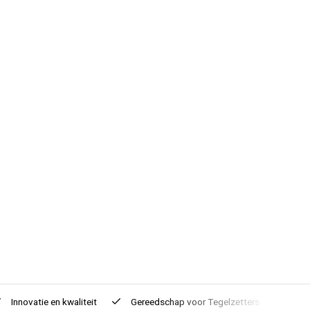
Innovatie
en kwaliteit
Gereedschap voor
Tegelzetters
Tijd