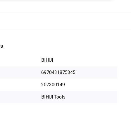
es
BIHUI
6970431875345
202300149
BIHUI Tools