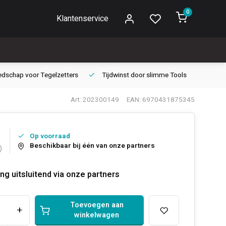
0
Klantenservice
edschap voor
Tegelzetters
Tijdwinst door
slimme Tools
Gara
Art: 202300149
EAN: 6970431875345
Op voorraad
Beschikbaar bij één van onze partners
)
ng uitsluitend via onze partners
Toevoegen aan
+
winkelwagen