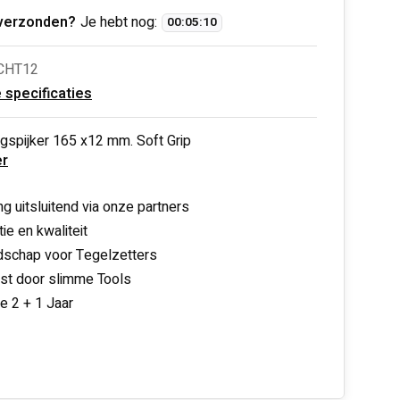
verzonden?
Je hebt nog:
00
:
05
:
10
CHT12
e specificaties
gspijker 165 x12 mm. Soft Grip
r
ng uitsluitend via onze partners
ie en kwaliteit
schap voor Tegelzetters
nst door slimme Tools
ie 2 + 1 Jaar