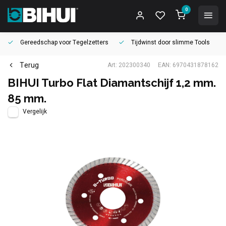
0
Gereedschap voor
Tegelzetters
Tijdwinst door
slimme Tools
Terug
Art: 202300340
EAN: 6970431878162
BIHUI Turbo Flat Diamantschijf 1,2 mm.
85 mm.
Vergelijk