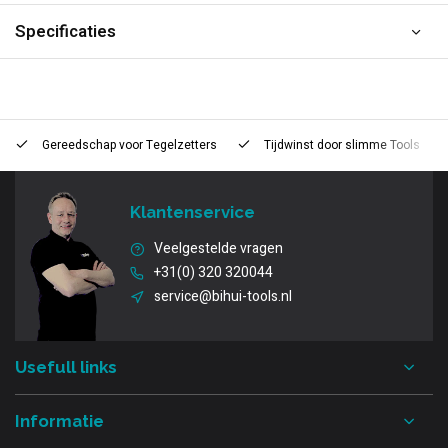
Specificaties
Gereedschap voor
Tegelzetters
Tijdwinst door
slimme Tools
Klantenservice
Veelgestelde vragen
+31(0) 320 320044
service@bihui-tools.nl
Usefull links
Informatie