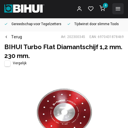
0
Gereedschap voor
Tegelzetters
Tijdwinst door
slimme Tools
Terug
Art: 202300345
EAN: 6970431878469
BIHUI Turbo Flat Diamantschijf 1,2 mm.
230 mm.
Vergelijk