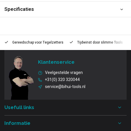
Specificaties
Gereedschap voor
Tegelzetters
Tijdwinst door
slimme Tools
Klantenservice
Veelgestelde vragen
+31(0) 320 320044
service@bihui-tools.nl
Usefull links
Informatie