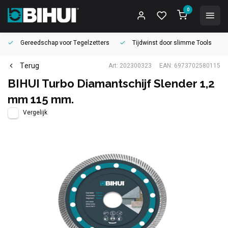
0
Gereedschap voor
Tegelzetters
Tijdwinst door
slimme Tools
Terug
Art: 202300323
EAN: 6973702580115
BIHUI Turbo Diamantschijf Slender 1,2
mm 115 mm.
Vergelijk