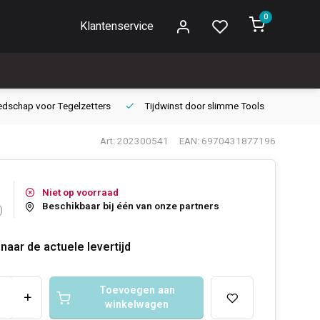
0
Klantenservice
edschap voor
Tegelzetters
Tijdwinst door
slimme Tools
Gara
Art: 202300541
EAN: 6970431877196
Niet op voorraad
Beschikbaar bij één van onze partners
)
naar de actuele levertijd
Toevoegen aan
+
winkelwagen