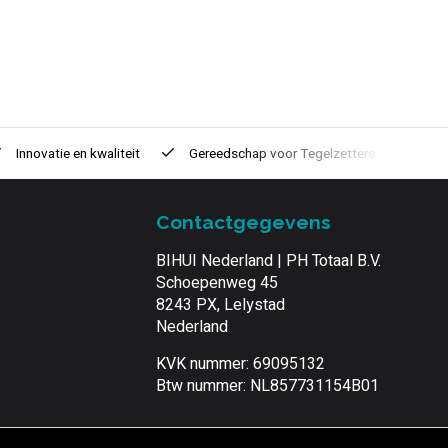
Innovatie
en kwaliteit
Gereedschap voor
Tegelzetters
Tijd
Contactgegevens
BIHUI Nederland | PH Totaal B.V.
Schoepenweg 45
8243 PX, Lelystad
Nederland
KVK nummer: 69095132
Btw nummer: NL857731154B01