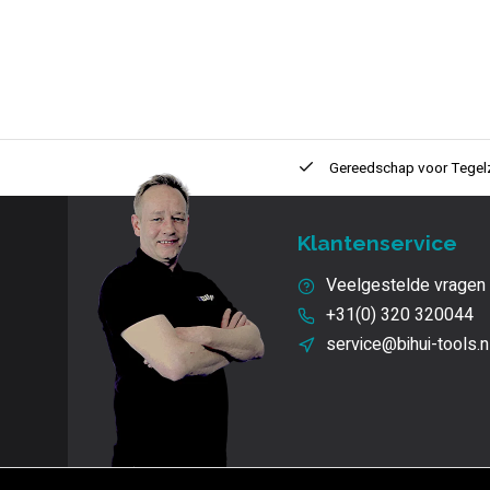
ntie
2 + 1 Jaar
Innovatie
en kwaliteit
Gereedschap voor
Tegel
Klantenservice
Veelgestelde vragen
+31(0) 320 320044
service@bihui-tools.n