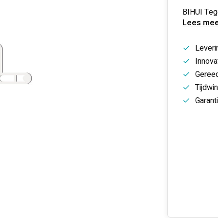
BIHUI Tege
Lees mee
Leveri
Innovat
Gereed
Tijdwi
Garant