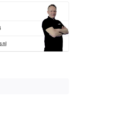
4
.nl