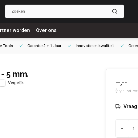
rtner worden
Over ons
e Tools
Garantie
2 + 1 Jaar
Innovatie
en kwaliteit
Gere
 - 5 mm.
--,--
Vergelijk
(--,--
Incl. btw
Vraag 
-