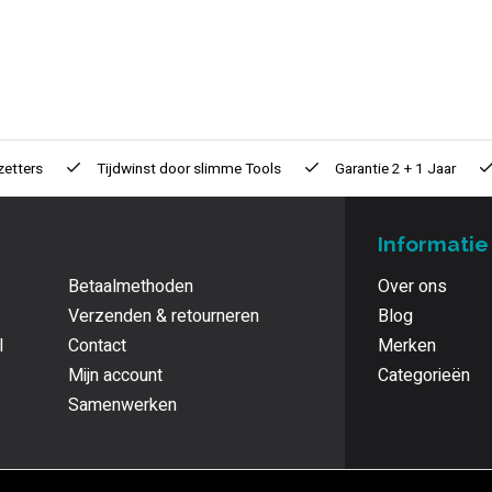
zetters
Tijdwinst door
slimme Tools
Garantie
2 + 1 Jaar
Informatie
Betaalmethoden
Over ons
Verzenden & retourneren
Blog
l
Contact
Merken
Mijn account
Categorieën
Samenwerken