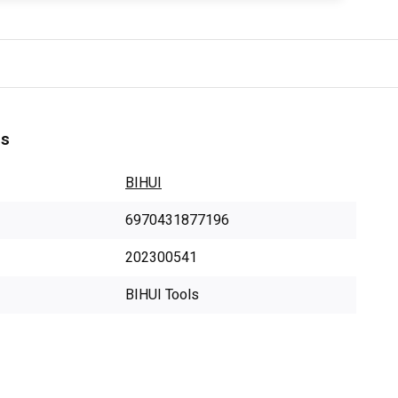
es
BIHUI
6970431877196
202300541
BIHUI Tools