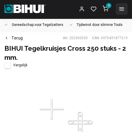
0
Gereedschap voor
Tegelzetters
Tijdwinst door
slimme Tools
Terug
Art: 202300535
EAN: 6970431877219
BIHUI Tegelkruisjes Cross 250 stuks - 2
mm.
Vergelijk