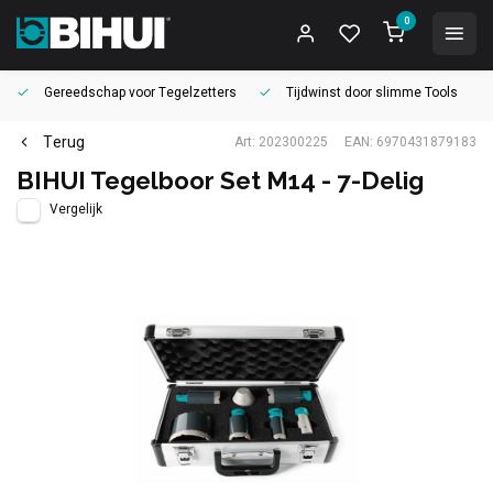
0
Gereedschap voor
Tegelzetters
Tijdwinst door
slimme Tools
Terug
Art: 202300225
EAN: 6970431879183
BIHUI Tegelboor Set M14 - 7-Delig
Vergelijk