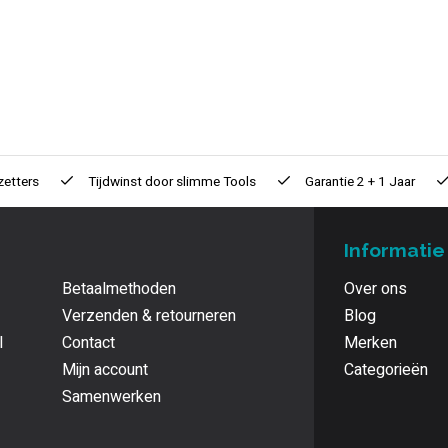
zetters
Tijdwinst door
slimme Tools
Garantie
2 + 1 Jaar
Informatie
Betaalmethoden
Over ons
Verzenden & retourneren
Blog
l
Contact
Merken
Mijn account
Categorieën
Samenwerken