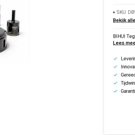
SKU: D
Bekijk all
BIHUI Teg
Lees mee
Leveri
Innovat
Gereed
Tijdwi
Garant