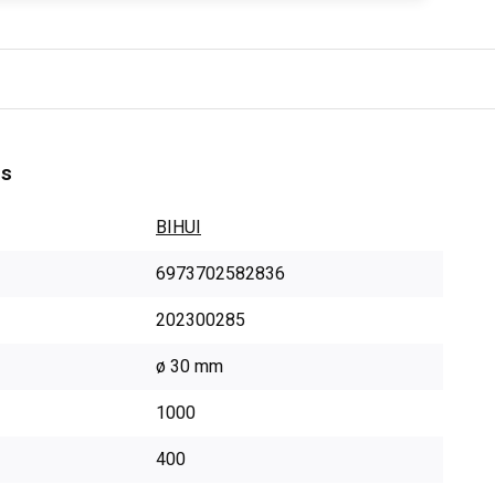
es
BIHUI
6973702582836
202300285
ø 30 mm
1000
400