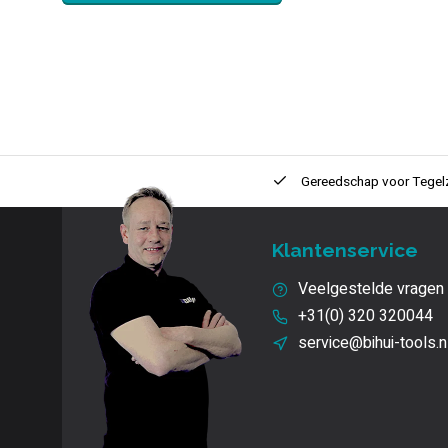
ntie
2 + 1 Jaar
Innovatie
en kwaliteit
Gereedschap voor
Tegel
Klantenservice
Veelgestelde vragen
+31(0) 320 320044
service@bihui-tools.n