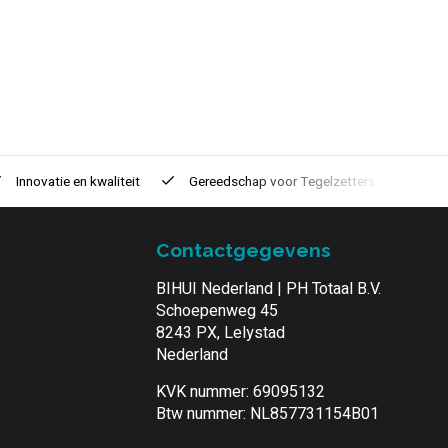
Innovatie
en kwaliteit
Gereedschap voor
Tegelzetters
Tijd
Contactgegevens
BIHUI Nederland | PH Totaal B.V.
Schoepenweg 45
8243 PX, Lelystad
Nederland
KVK nummer: 69095132
Btw nummer: NL857731154B01