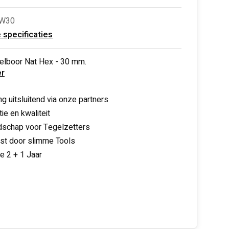
BW30
e specificaties
elboor Nat Hex - 30 mm.
r
ng uitsluitend via onze partners
ie en kwaliteit
schap voor Tegelzetters
nst door slimme Tools
ie 2 + 1 Jaar