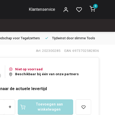
0
Klantenservice
edschap voor
Tegelzetters
Tijdwinst door
slimme Tools
Gara
Art: 202300285
EAN: 6973702582836
Niet op voorraad
Beschikbaar bij één van onze partners
)
naar de actuele levertijd
Toevoegen aan
+
winkelwagen