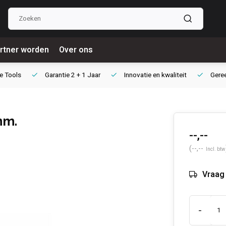
rtner worden
Over ons
e Tools
Garantie
2 + 1 Jaar
Innovatie
en kwaliteit
Gere
mm.
--,--
(--,--
Incl. btw
Vraag 
-