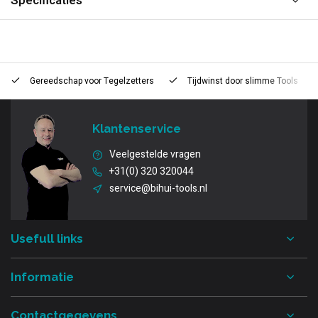
Specificaties
Gereedschap voor
Tegelzetters
Tijdwinst door
slimme Tools
Klantenservice
Veelgestelde vragen
+31(0) 320 320044
service@bihui-tools.nl
Usefull links
Informatie
Contactgegevens