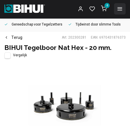
0
Gereedschap voor
Tegelzetters
Tijdwinst door
slimme Tools
Terug
Art: 202300281
EAN: 6970431876373
BIHUI Tegelboor Nat Hex - 20 mm.
Vergelijk