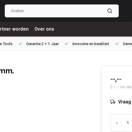
rtner worden
Over ons
e Tools
Garantie
2 + 1 Jaar
Innovatie
en kwaliteit
Gere
 mm.
--,--
(--,--
Incl. btw
Vraag 
-