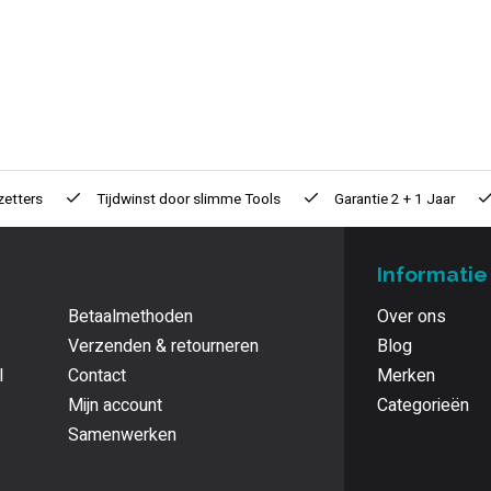
zetters
Tijdwinst door
slimme Tools
Garantie
2 + 1 Jaar
Informatie
Betaalmethoden
Over ons
Verzenden & retourneren
Blog
l
Contact
Merken
Mijn account
Categorieën
Samenwerken