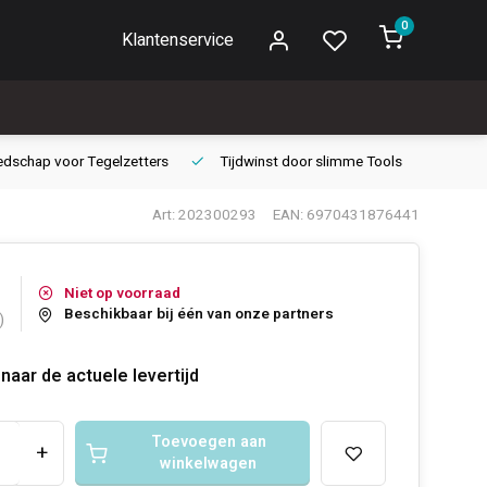
0
Klantenservice
edschap voor
Tegelzetters
Tijdwinst door
slimme Tools
Gara
Art: 202300293
EAN: 6970431876441
Niet op voorraad
Beschikbaar bij één van onze partners
)
naar de actuele levertijd
Toevoegen aan
+
winkelwagen