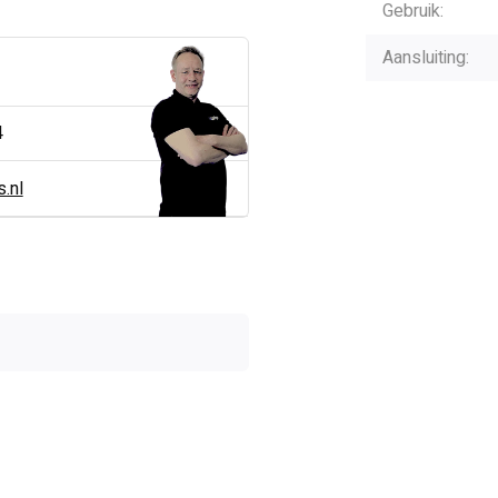
Gebruik:
Aansluiting:
4
.nl