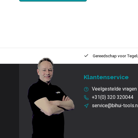
ntie
2 + 1 Jaar
Innovatie
en kwaliteit
Gereedschap voor
Tegel
Klantenservice
Veelgestelde vragen
+31(0) 320 320044
service@bihui-tools.n