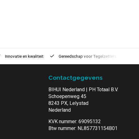
Innovatie
en kwaliteit
Gereedschap voor
Tegelzetters
Tijd
Contactgegevens
BIHUI Nederland | PH Totaal B.V.
Schoepenweg 45
8243 PX, Lelystad
Nederland
KVK nummer: 69095132
Btw nummer: NL857731154B01