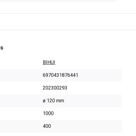
es
BIHUI
6970431876441
202300293
ø 120 mm
1000
400