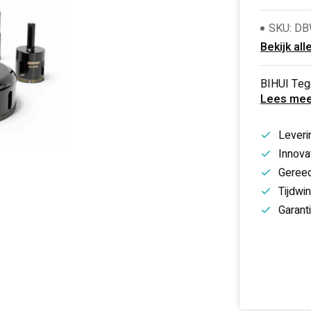
SKU: D
Bekijk all
BIHUI Teg
Lees mee
Leveri
Innovat
Gereed
Tijdwi
Garant