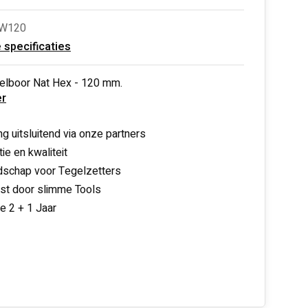
BW120
e specificaties
elboor Nat Hex - 120 mm.
r
ng uitsluitend via onze partners
ie en kwaliteit
schap voor Tegelzetters
nst door slimme Tools
ie 2 + 1 Jaar