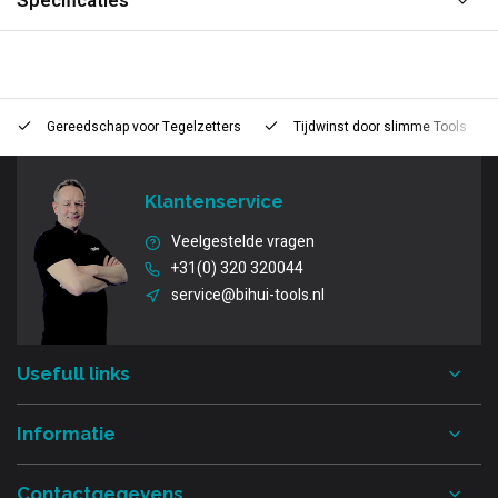
Specificaties
Gereedschap voor
Tegelzetters
Tijdwinst door
slimme Tools
Klantenservice
Veelgestelde vragen
+31(0) 320 320044
service@bihui-tools.nl
Usefull links
Informatie
Contactgegevens