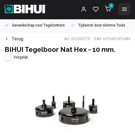
0
Gereedschap voor
Tegelzetters
Tijdwinst door
slimme Tools
Terug
Art: 202300279
EAN: 6970431876489
BIHUI Tegelboor Nat Hex - 10 mm.
Vergelijk