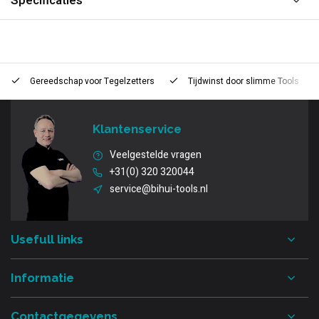
Specificaties
Gereedschap voor
Tegelzetters
Tijdwinst door
slimme Tools
Klantenservice
Veelgestelde vragen
+31(0) 320 320044
service@bihui-tools.nl
Usefull links
Informatie
Contactgegevens