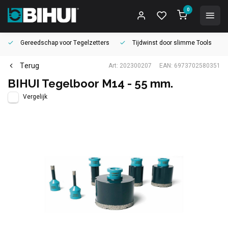
0
Gereedschap voor
Tegelzetters
Tijdwinst door
slimme Tools
Terug
Art: 202300207
EAN: 6973702580351
BIHUI Tegelboor M14 - 55 mm.
Vergelijk