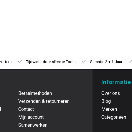
zetters
Tijdwinst door
slimme Tools
Garantie
2 + 1 Jaar
Informatie
Betaalmethoden
Over ons
Verzenden & retourneren
Blog
l
Contact
Merken
Mijn account
Categorieën
Samenwerken