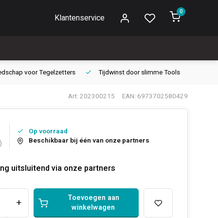
0
Klantenservice
edschap voor
Tegelzetters
Tijdwinst door
slimme Tools
Gara
Art: 202300215
EAN: 6973702580429
Op voorraad
Beschikbaar bij één van onze partners
)
ng uitsluitend via onze partners
Toevoegen aan
+
winkelwagen