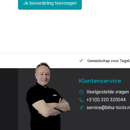
Je beoordeling toevoegen
ntie
2 + 1 Jaar
Innovatie
en kwaliteit
Gereedschap voor
Tegel
Klantenservice
Veelgestelde vragen
+31(0) 320 320044
service@bihui-tools.n