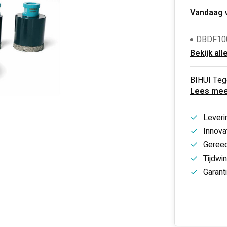
Vandaag 
DBDF10
Bekijk all
BIHUI Teg
Lees mee
Leveri
Innovat
Gereed
Tijdwi
Garant