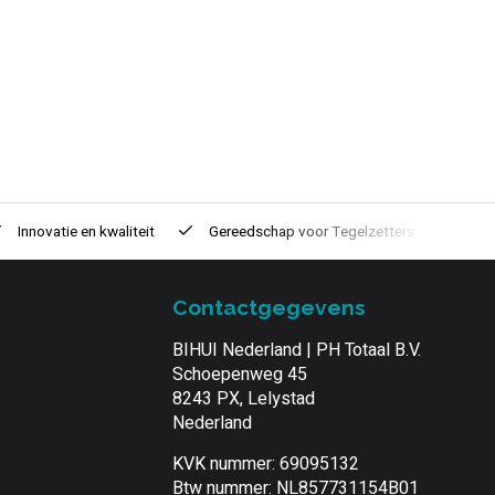
Innovatie
en kwaliteit
Gereedschap voor
Tegelzetters
Tijd
Contactgegevens
BIHUI Nederland | PH Totaal B.V.
Schoepenweg 45
8243 PX, Lelystad
Nederland
KVK nummer: 69095132
Btw nummer: NL857731154B01