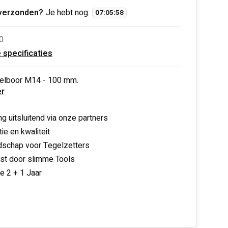
verzonden?
Je hebt nog:
07
:
05
:
58
0
e specificaties
elboor M14 - 100 mm.
r
ng uitsluitend via onze partners
ie en kwaliteit
schap voor Tegelzetters
nst door slimme Tools
ie 2 + 1 Jaar