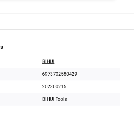
es
BIHUI
6973702580429
202300215
BIHUI Tools