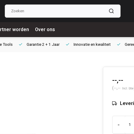
rtner worden
Over ons
e Tools
Garantie
2 + 1 Jaar
Innovatie
en kwaliteit
Gere
--,--
(--,--
Incl. btw
Leveri
-