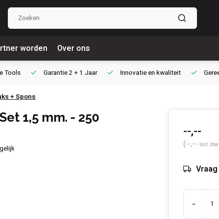
rtner worden
Over ons
e Tools
Garantie
2 + 1 Jaar
Innovatie
en kwaliteit
Gere
tuks + Spons
Set 1,5 mm. - 250
--,--
(--,--
Incl. btw
gelijk
Vraag 
-