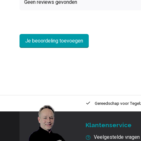
Geen reviews gevonden
Je beoordeling toevoegen
ntie
2 + 1 Jaar
Innovatie
en kwaliteit
Gereedschap voor
Tegel
Klantenservice
Veelgestelde vragen