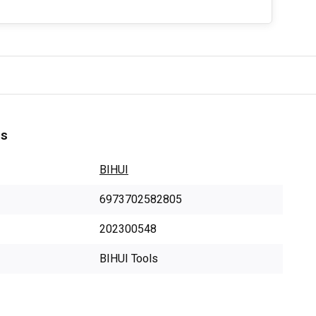
es
BIHUI
6973702582805
202300548
BIHUI Tools