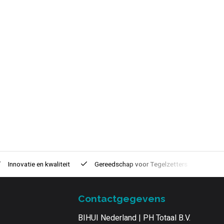
Innovatie
en kwaliteit
Gereedschap voor
Tegelzetters
Tijd
Contactgegevens
BIHUI Nederland | PH Totaal B.V.