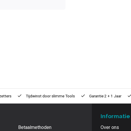
zetters
Tijdwinst door
slimme Tools
Garantie
2 + 1 Jaar
Informatie
Betaalmethoden
Over ons