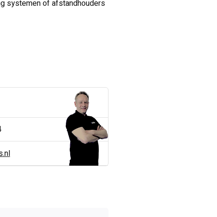
ing systemen of afstandhouders
4
.nl