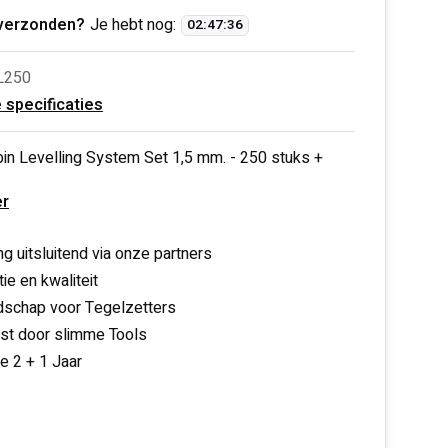
verzonden?
Je hebt nog:
02
:
47
:
36
L250
e specificaties
in Levelling System Set 1,5 mm. - 250 stuks +
r
ng uitsluitend via onze partners
ie en kwaliteit
schap voor Tegelzetters
nst door slimme Tools
ie 2 + 1 Jaar