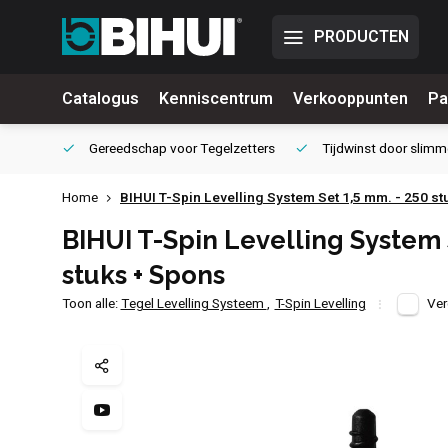
PRODUCTEN
Catalogus
Kenniscentrum
Verkooppunten
Pa
waliteit
Gereedschap voor
Tegelzetters
Tijdwinst door
slimm
Home
BIHUI T-Spin Levelling System Set 1,5 mm. - 250 s
BIHUI T-Spin Levelling System 
stuks + Spons
Toon alle:
Tegel Levelling Systeem
,
T-Spin Levelling
Ver