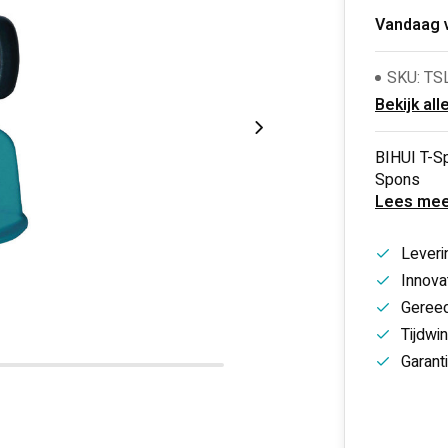
Vandaag 
SKU: TS
Bekijk all
BIHUI T-Sp
Spons
Lees mee
Leveri
Innovat
Gereed
Tijdwi
Garant