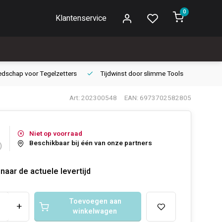
0
Klantenservice
edschap voor
Tegelzetters
Tijdwinst door
slimme Tools
Gara
Art: 202300548
EAN: 6973702582805
Niet op voorraad
Beschikbaar bij één van onze partners
)
naar de actuele levertijd
Toevoegen aan
+
winkelwagen