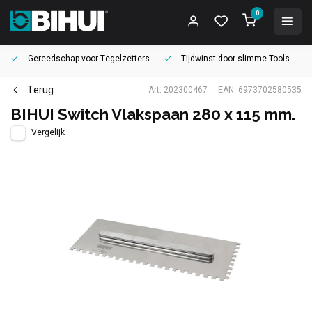
0
Gereedschap voor
Tegelzetters
Tijdwinst door
slimme Tools
Terug
Art: 202300467
EAN: 6973702580535
BIHUI Switch Vlakspaan 280 x 115 mm.
Vergelijk