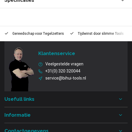
Specificaties
Gereedschap voor
Tegelzetters
Tijdwinst door
slimme Tools
Klantenservice
Veelgestelde vragen
+31(0) 320 320044
service@bihui-tools.nl
Usefull links
Informatie
Contactgegevens