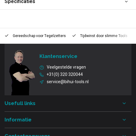
Specificaties
Gereedschap voor
Tegelzetters
Tijdwinst door
slimme Tools
Klantenservice
Veelgestelde vragen
+31(0) 320 320044
service@bihui-tools.nl
Usefull links
Informatie