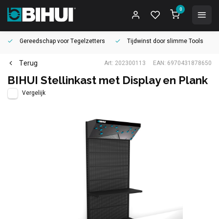
0
Gereedschap voor
Tegelzetters
Tijdwinst door
slimme Tools
Terug
Art: 202300113
EAN: 6970431878650
BIHUI Stellinkast met Display en Plank
Vergelijk