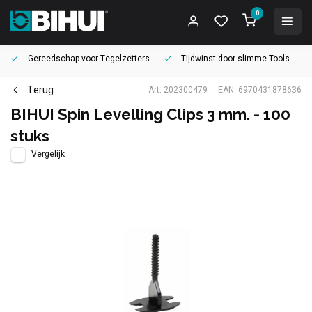
0
Gereedschap voor
Tegelzetters
Tijdwinst door
slimme Tools
Terug
Art: 202300479
EAN: 6970431878636
BIHUI Spin Levelling Clips 3 mm. - 100
stuks
Vergelijk