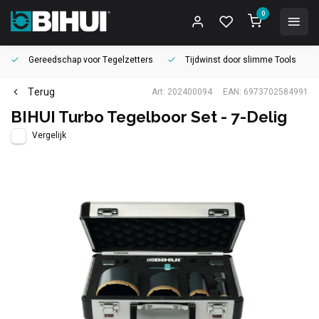
0
Gereedschap voor
Tegelzetters
Tijdwinst door
slimme Tools
Terug
Art: 202400094
EAN: 6973702584991
BIHUI Turbo Tegelboor Set - 7-Delig
Vergelijk