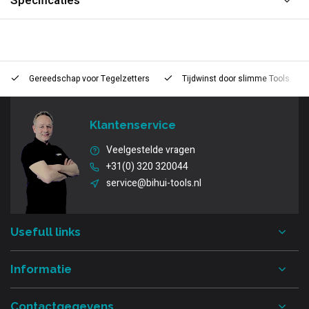
Specificaties
Gereedschap voor
Tegelzetters
Tijdwinst door
slimme Tools
Klantenservice
Veelgestelde vragen
+31(0) 320 320044
service@bihui-tools.nl
Usefull links
Informatie
Contactgegevens