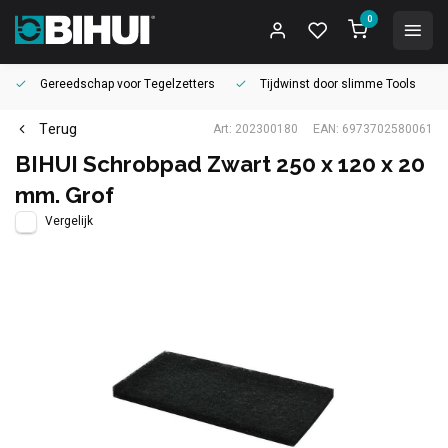
0
Gereedschap voor
Tegelzetters
Tijdwinst door
slimme Tools
Terug
Art: 202300180
EAN: 6973702580061
BIHUI Schrobpad Zwart 250 x 120 x 20
mm. Grof
Vergelijk