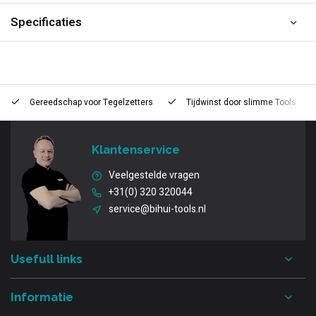
Specificaties
Gereedschap voor
Tegelzetters
Tijdwinst door
slimme Tools
Klantenservice
Veelgestelde vragen
+31(0) 320 320044
service@bihui-tools.nl
Usefull links
Informatie