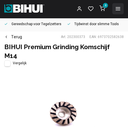
0
Gereedschap voor
Tegelzetters
Tijdwinst door
slimme Tools
Terug
Art: 202300373
EAN: 6973702582638
BIHUI Premium Grinding Komschijf
M14
Vergelijk