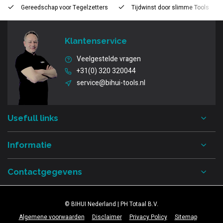
Gereedschap voor
Tegelzetters
Tijdwinst door
slimme Tools
Klantenservice
Veelgestelde vragen
+31(0) 320 320044
service@bihui-tools.nl
Usefull links
Informatie
Contactgegevens
© BIHUI Nederland | PH Totaal B.V.
Algemene voorwaarden
Disclaimer
Privacy Policy
Sitemap