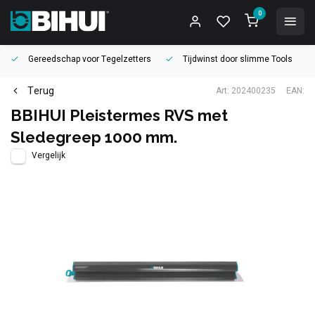
0
Gereedschap voor
Tegelzetters
Tijdwinst door
slimme Tools
Terug
Art: 202400235
EAN:
BBIHUI Pleistermes RVS met
Sledegreep 1000 mm.
Vergelijk