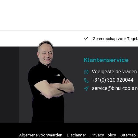
ntie
2 + 1 Jaar
Innovatie
en kwaliteit
Gereedschap voor
Tegel
Klantenservice
Veelgestelde vragen
+31(0) 320 320044
service@bihui-tools.n
Algemene voorwaarden
Disclaimer
Privacy Policy
Sitemap