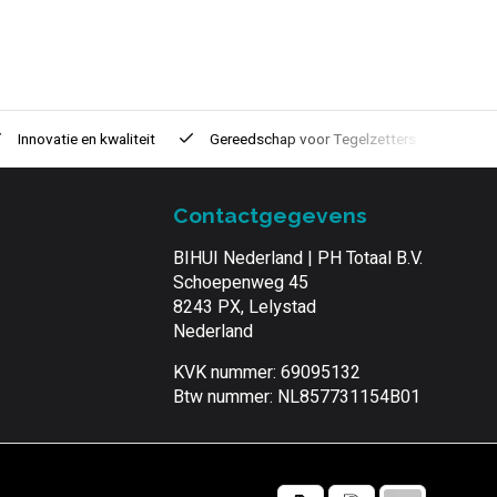
Innovatie
en kwaliteit
Gereedschap voor
Tegelzetters
Tijd
Contactgegevens
BIHUI Nederland | PH Totaal B.V.
Schoepenweg 45
8243 PX, Lelystad
Nederland
KVK nummer: 69095132
Btw nummer: NL857731154B01