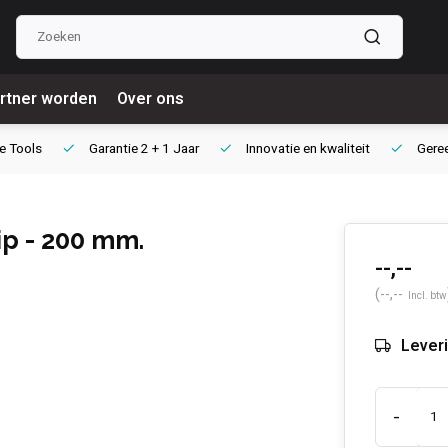
rtner worden
Over ons
e Tools
Garantie
2 + 1 Jaar
Innovatie
en kwaliteit
Gere
p - 200 mm.
--,--
(--,--
Incl. btw
Leveri
-