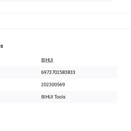
es
BIHUI
6973702583833
202300569
BIHUI Tools