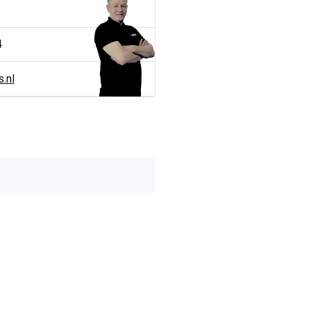
4
.nl