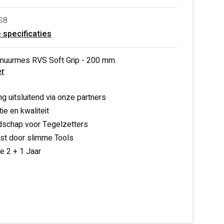
S8
e specificaties
muurmes RVS Soft Grip - 200 mm.
r
ng uitsluitend via onze partners
ie en kwaliteit
schap voor Tegelzetters
nst door slimme Tools
ie 2 + 1 Jaar