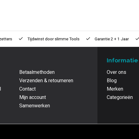
zetters
Tijdwinst door
slimme Tools
Garantie
2 + 1 Jaar
Informatie
Betaalmethoden
Over ons
Verzenden & retourneren
Blog
l
Contact
Merken
Mijn account
Categorieën
Samenwerken