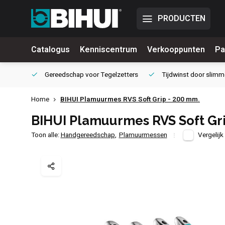
PRODUCTEN
Catalogus
Kenniscentrum
Verkooppunten
Pa
waliteit
Gereedschap voor
Tegelzetters
Tijdwinst door
slimm
Home
BIHUI Plamuurmes RVS Soft Grip - 200 mm.
BIHUI Plamuurmes RVS Soft Gri
Toon alle:
Handgereedschap
,
Plamuurmessen
Vergelijk