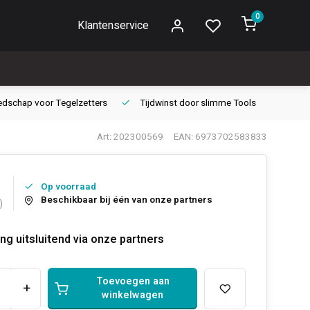
0
Klantenservice
edschap voor
Tegelzetters
Tijdwinst door
slimme Tools
Gara
Art: 202300569
EAN: 6973702583833
Op voorraad
Beschikbaar bij één van onze partners
)
ng uitsluitend via onze partners
Toevoegen aan
+
winkelwagen