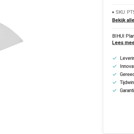
SKU: PT
Bekijk all
BIHUI Pla
Lees mee
Leveri
Innovat
Gereed
Tijdwi
Garant