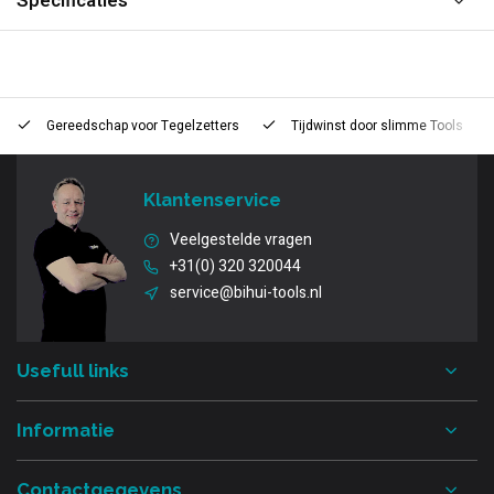
Specificaties
Gereedschap voor
Tegelzetters
Tijdwinst door
slimme Tools
Klantenservice
Veelgestelde vragen
+31(0) 320 320044
service@bihui-tools.nl
Usefull links
Informatie
Contactgegevens