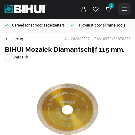
0
Gereedschap voor
Tegelzetters
Tijdwinst door
slimme Tools
Terug
Art: 202300337
EAN: 6970431878223
BIHUI Mozaiek Diamantschijf 115 mm.
Vergelijk